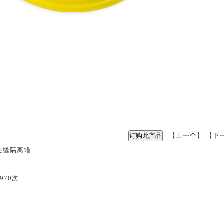
【
上一个
】 【
下
美缝隔离蜡
1970次