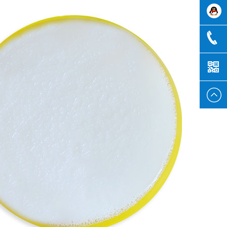
致贤客
1353256
服