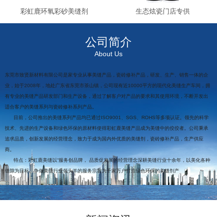
彩虹鹿环氧彩砂美缝剂
生态炫瓷门店专供
公司简介
About Us
东莞市致贤新材料有限公司是家专业从事美缝产品，瓷砖修补产品，研发、生产、销售一体的企
业，始于2008年，地处广东省东莞市茶山镇，公司现有近10000平方的现代化美缝生产车间，拥
有专业的美缝产品研发部门和生产设备，通过了解客户对产品的要求和其使用环境，不断开发出
适合客户的美缝系列与瓷砖修补系列产品。
目前，公司推出的美缝系列产品均已通过ISO9001、SGS、ROHS等多项认证。领先的科学
技术、先进的生产设备和绿色环保的原材料使得彩虹鹿美缝产品成为美缝中的佼佼者。公司秉承
追求品质，创新发展的经营理念，致力于成为国内外优质的美缝剂，瓷砖修补产品，生产供应
商。
特点：彩虹鹿美缝以“服务创品牌， 品质促发展的经营理念深耕美缝行业十余年，以美化各种
缝隙为目标、争做美缝行业领头羊的服务宗旨为千家万户打造绿色环保的美缝剂产